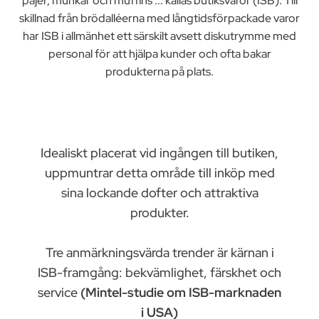
pajer, munkar och muffins ... kallas butiksvaror (ISB). Till
skillnad från brödalléerna med långtidsförpackade varor
har ISB i allmänhet ett särskilt avsett diskutrymme med
personal för att hjälpa kunder och ofta bakar
produkterna på plats.
Idealiskt placerat vid ingången till butiken,
uppmuntrar detta område till inköp med
sina lockande dofter och attraktiva
produkter.
Tre anmärkningsvärda trender är kärnan i
ISB-framgång: bekvämlighet, färskhet och
service
(Mintel-studie om ISB-marknaden
i USA)