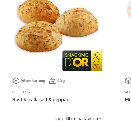
96 per kartong
90 g
REF: 19D37
REF
Rustik fralla salt & peppar
Mu
Lägg till i mina favoriter