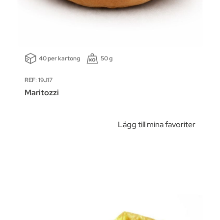
40 per kartong
50 g
REF: 19J17
Maritozzi
Lägg till mina favoriter