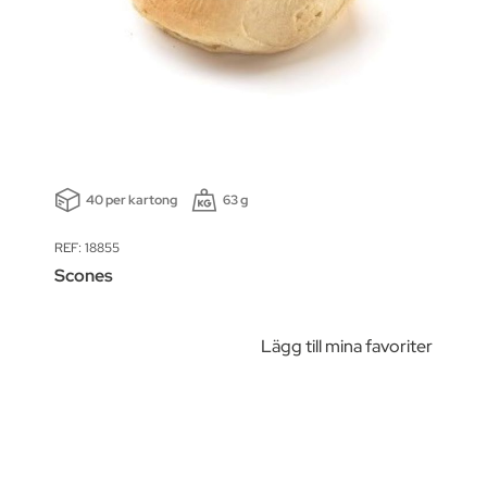
40 per kartong
63 g
REF: 18855
Scones
Lägg till mina favoriter