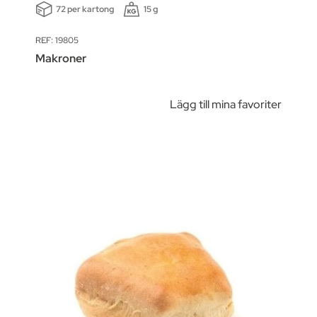
72 per kartong
15 g
REF: 19805
Makroner
Lägg till mina favoriter