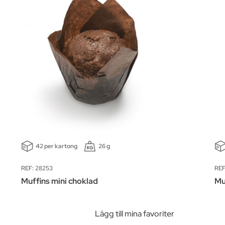
42 per kartong
26 g
REF: 28253
REF
Muffins mini choklad
Mu
Lägg till mina favoriter