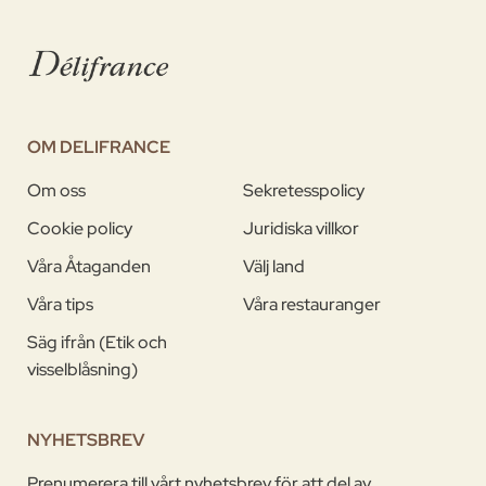
OM DELIFRANCE
Om oss
Sekretesspolicy
Cookie policy
Juridiska villkor
Våra Åtaganden
Välj land
Våra tips
Våra restauranger
Säg ifrån (Etik och
visselblåsning)
NYHETSBREV
Prenumerera till vårt nyhetsbrev för att del av