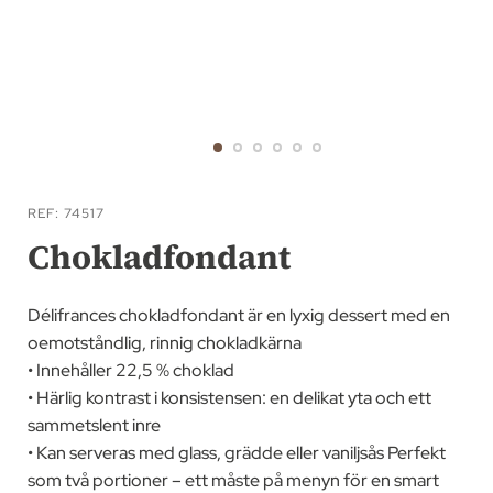
Hoppa
till
REF
74517
början
Chokladfondant
av
bildgalleriet
Délifrances chokladfondant är en lyxig dessert med en
oemotståndlig, rinnig chokladkärna
• Innehåller 22,5 % choklad
• Härlig kontrast i konsistensen: en delikat yta och ett
sammetslent inre
• Kan serveras med glass, grädde eller vaniljsås Perfekt
som två portioner – ett måste på menyn för en smart