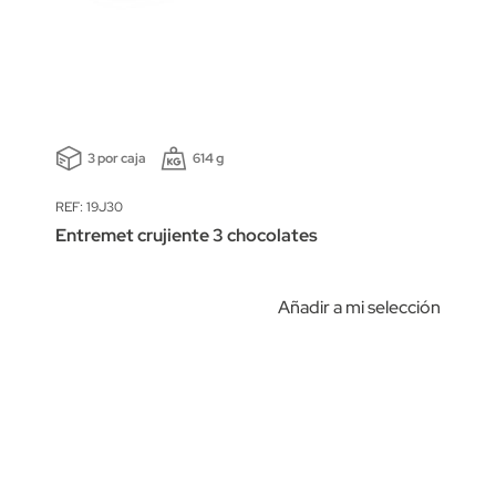
3 por caja
614 g
REF: 19J30
Entremet crujiente 3 chocolates
Añadir a mi selección