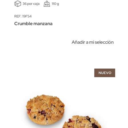
36 por caja
110 g
REF: 19F54
Crumble manzana
Añadir a mi selección
NUEVO