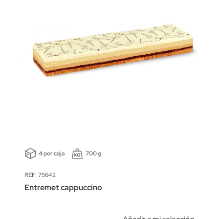
4 por caja
700 g
REF: 75642
Entremet cappuccino