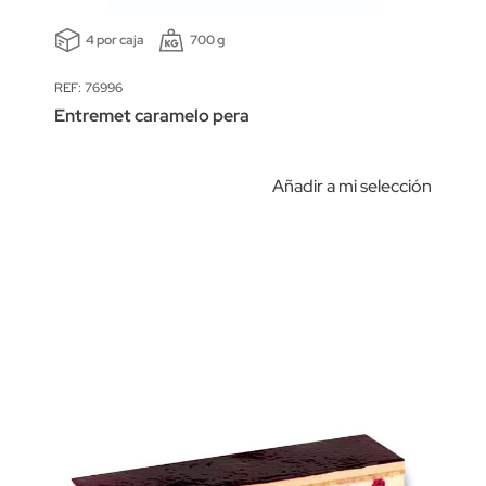
4 por caja
700 g
REF: 76996
Entremet caramelo pera
Añadir a mi selección