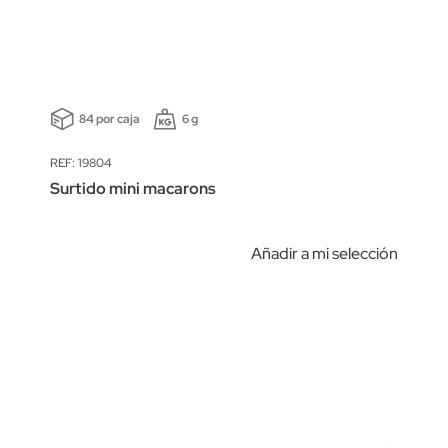
84 por caja
6 g
REF: 19804
Surtido mini macarons
Añadir a mi selección