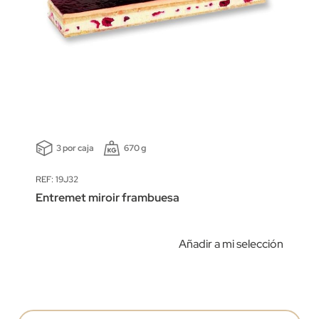
3 por caja
670 g
REF: 19J32
Entremet miroir frambuesa
Añadir a mi selección