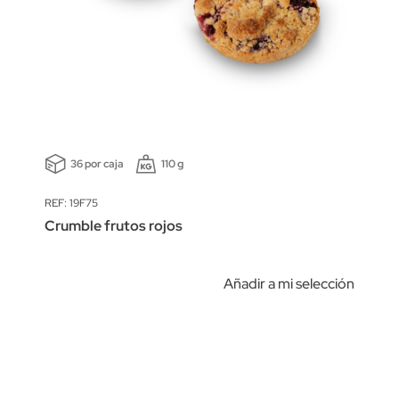
36 por caja
110 g
REF: 19F75
Crumble frutos rojos
Añadir a mi selección