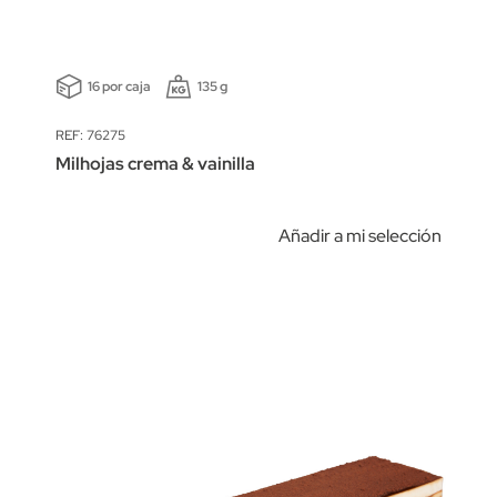
16 por caja
135 g
REF: 76275
Milhojas crema & vainilla
Añadir a mi selección