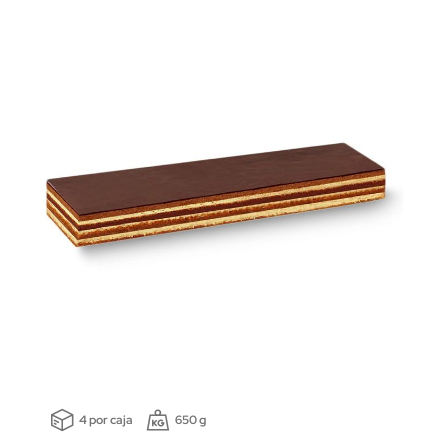
4 por caja
650 g