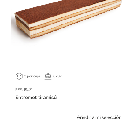
3 por caja
673 g
REF: 19J31
Entremet tiramisú
Añadir a mi selección