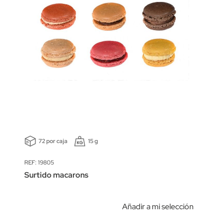
72 por caja
15 g
REF: 19805
Surtido macarons
Añadir a mi selección