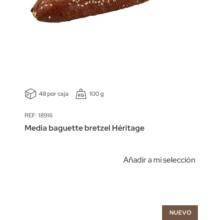
48 por caja
100 g
REF: 18916
Media baguette bretzel Héritage
Añadir a mi selección
NUEVO