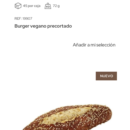
45 por caja
72 g
REF: 19907
Burger vegano precortado
Añadir a mi selección
NUEVO