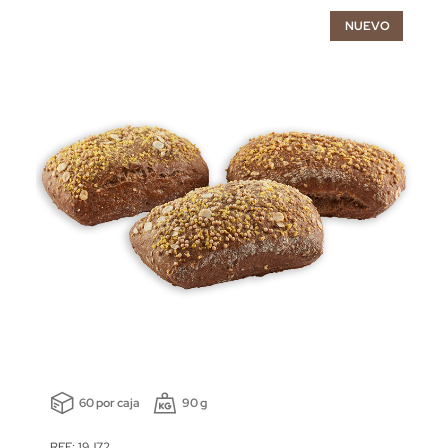
NUEVO
60 por caja
90 g
REF: 19J72