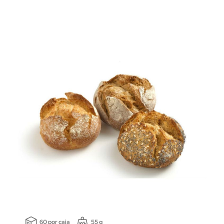
60 por caja
55 g