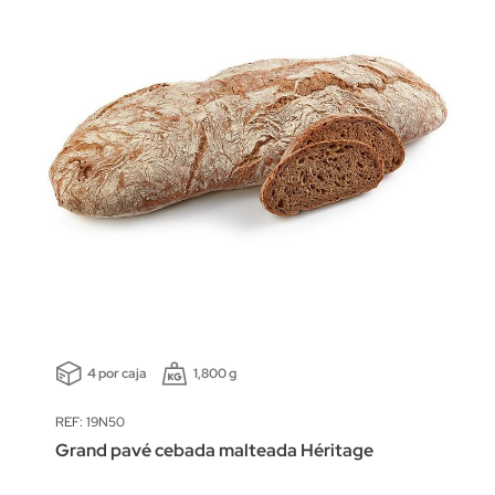
4 por caja
1,800 g
REF: 19N50
Grand pavé cebada malteada Héritage