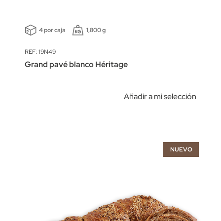
4 por caja
1,800 g
REF: 19N49
Grand pavé blanco Héritage
Añadir a mi selección
NUEVO