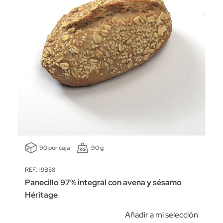
90 por caja
90 g
REF: 19B58
Panecillo 97% integral con avena y sésamo
Héritage
Añadir a mi selección