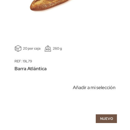
20 por caja
260 g
REF: 19L79
Barra Atlántica
Añadir a mi selección
NUEVO