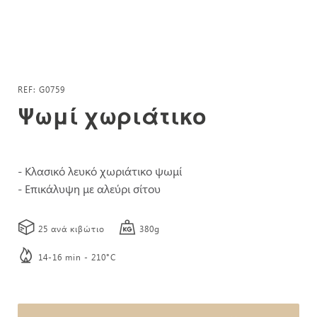
Μετάβαση
στην
REF
G0759
αρχή
Ψωμί χωριάτικο
της
συλλογής
εικόνων
- Κλασικό λευκό χωριάτικο ψωμί
- Επικάλυψη με αλεύρι σίτου
25 ανά κιβώτιο
380g
14-16 min - 210°C