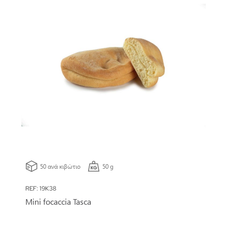
50 ανά κιβώτιο
50 g
REF: 19K38
Mini focaccia Tasca