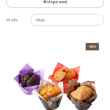
Φίλτρο ανά
10
είδη
ΝΕΟ