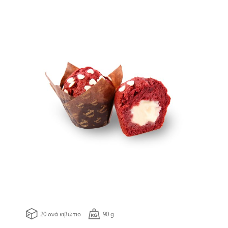
20 ανά κιβώτιο
90 g