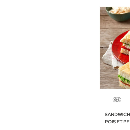
SANDWICH
POIS ET P