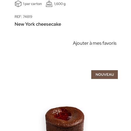
1 par carton
1,600 g
REF: 74819
New York cheesecake
Ajouter à mes favoris
NOUVEAU