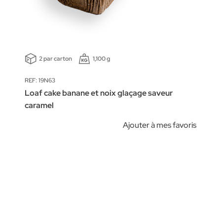
2 par carton
1,100 g
REF: 19N63
Loaf cake banane et noix glaçage saveur
caramel
Ajouter à mes favoris