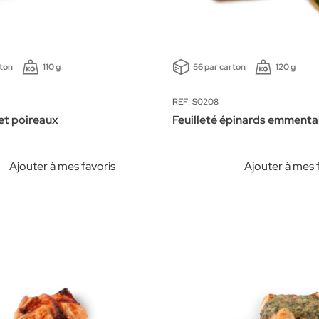
rton
110 g
56 par carton
120 g
REF: S0208
et poireaux
Feuilleté épinards emmenta
Ajouter à mes favoris
Ajouter à mes 