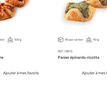
rton
100 g
40 par carton
110 g
REF: 19B75
re
Panier épinards-ricotta
Ajouter à mes favoris
Ajouter à mes 