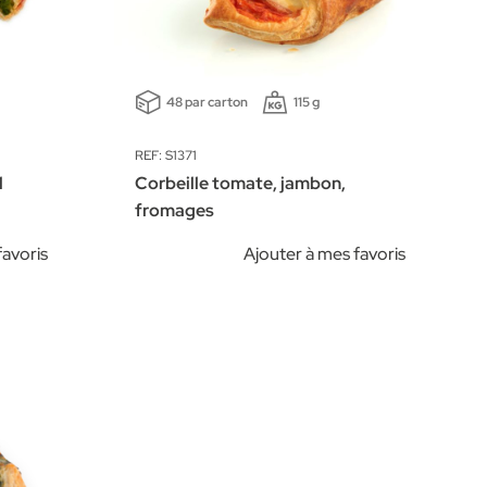
48 par carton
115 g
REF: S1371
l
Corbeille tomate, jambon,
fromages
favoris
Ajouter à mes favoris