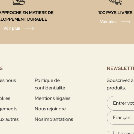
APPROCHE EN MATIERE DE
100 PAYS
LIVRES
ELOPPEMENT DURABLE
Voir plus
Voir plus
S
NEWSLETT
es nous
Politique de
Souscrivez à
confidentialité
produits.
okies
Mentions légales
gements
Nous rejoindre
ux autres
Nos implantations
J'accepte