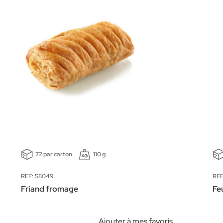
72 par carton
110 g
REF: S8049
REF
Friand fromage
Fe
Ajouter à mes favoris