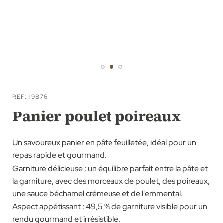
Passer
au
REF
19B76
début
Panier poulet poireaux
de
la
Un savoureux panier en pâte feuilletée, idéal pour un
Galerie
repas rapide et gourmand.
d’images
Garniture délicieuse : un équilibre parfait entre la pâte et
la garniture, avec des morceaux de poulet, des poireaux,
une sauce béchamel crémeuse et de l'emmental.
Aspect appétissant : 49,5 % de garniture visible pour un
rendu gourmand et irrésistible.