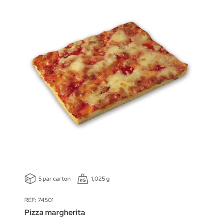
5 par carton
1,025 g
REF: 74501
Pizza margherita