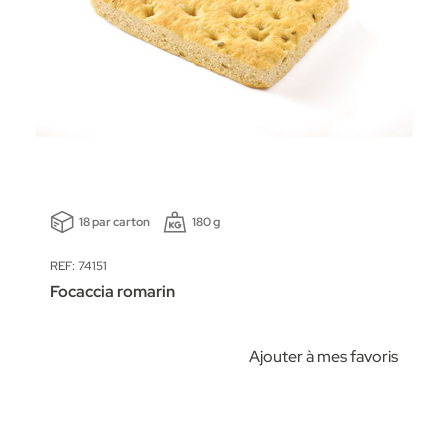
18 par carton
180 g
REF: 74151
Focaccia romarin
Ajouter à mes favoris