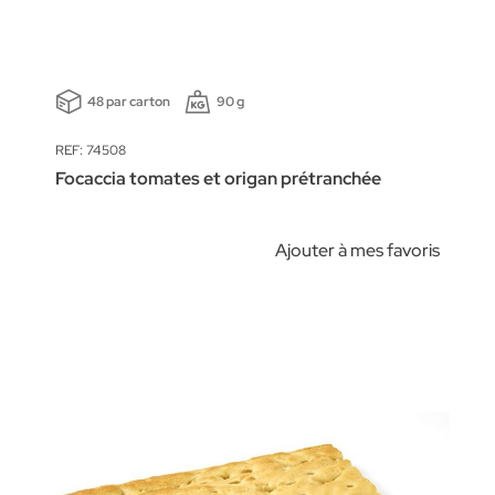
48 par carton
90 g
REF: 74508
Focaccia tomates et origan prétranchée
Ajouter à mes favoris