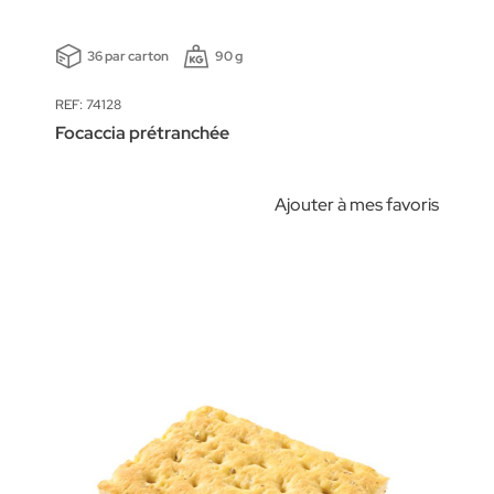
36 par carton
90 g
REF: 74128
Focaccia prétranchée
Ajouter à mes favoris