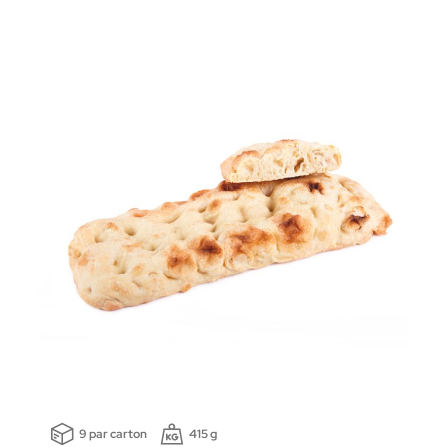
9 par carton
415 g