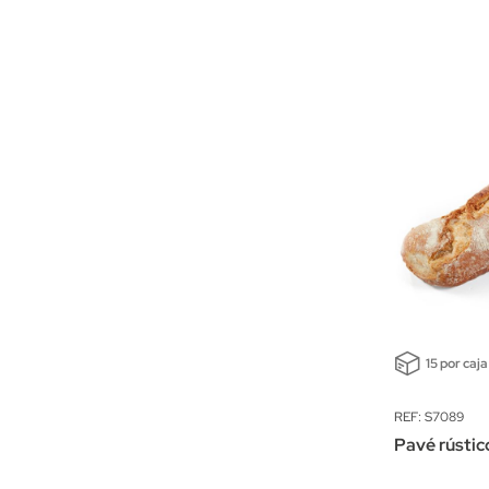
15 por caja
REF: S7089
Pavé rústic