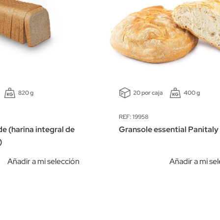
820 g
20 por caja
400 g
REF: 19958
e (harina integral de
Gransole essential Panitaly
)
Añadir a mi selección
Añadir a mi se