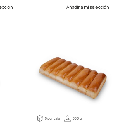
lección
Añadir a mi selección
6 por caja
550 g