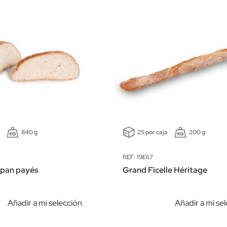
a
840 g
25 por caja
200 g
REF: 19E67
pan payés
Grand Ficelle Héritage
Añadir a mi selección
Añadir a mi se