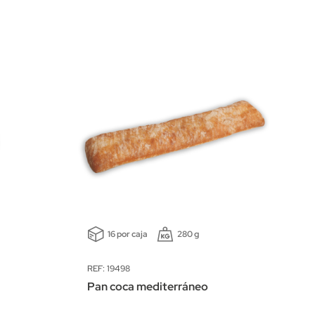
16 por caja
280 g
REF: 19498
Pan coca mediterráneo