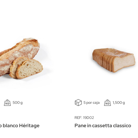
500 g
5 por caja
1,500 g
REF: 19D02
o blanco Héritage
Pane in cassetta classico