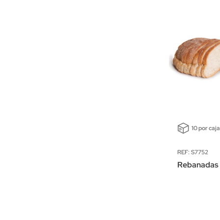
10 por caj
REF: S7752
Rebanadas 