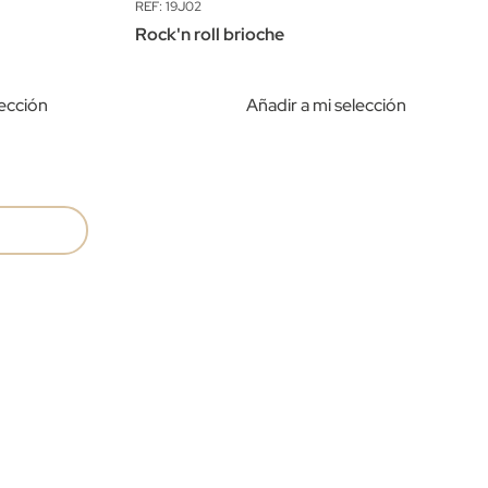
REF: 19J02
Rock'n roll brioche
lección
Añadir a mi selección