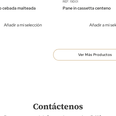
REF: 19D01
co cebada malteada
Pane in cassetta centeno
Añadir a mi selección
Añadir a mi se
Ver Más Productos
Contáctenos