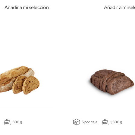
Añadir a mi selección
Añadir a mi se
500 g
5 por caja
1,500 g