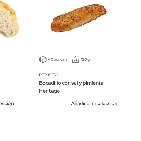
40 por caja
120 g
REF: 19E66
Bocadillo con sal y pimienta
Héritage
lección
Añadir a mi selección