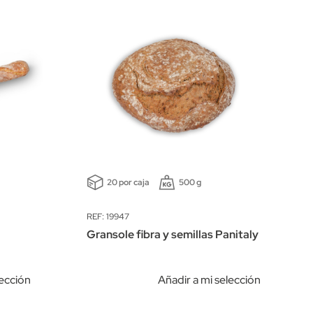
20 por caja
500 g
REF: 19947
Gransole fibra y semillas Panitaly
lección
Añadir a mi selección