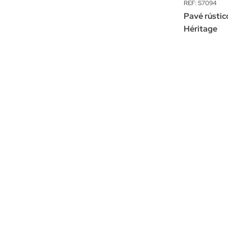
REF: S7094
Pavé rústi
Héritage