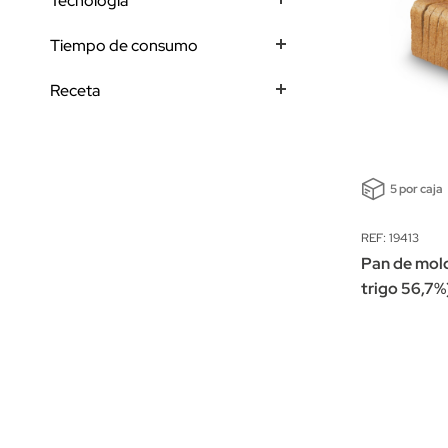
Tecnología
Tiempo de consumo
Receta
5 por caja
REF: 19413
Pan de mold
trigo 56,7%