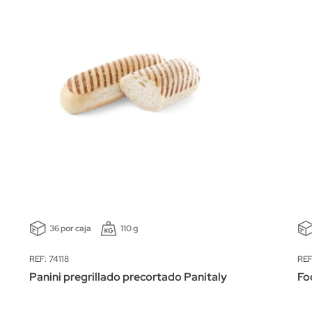
36 por caja
110 g
REF: 74118
REF
Panini pregrillado precortado Panitaly
Fo