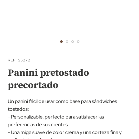
Saltar
al
REF
S5272
comienzo
Panini pretostado
de
precortado
la
galería
de
Un panini fácil de usar como base para sándwiches
imágenes
tostados:
- Personalizable, perfecto para satisfacer las
preferencias de sus clientes
- Una miga suave de color crema y una corteza fina y