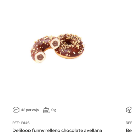
48 por caja
0 g
REF: 19146
REF
Deliloop funny relleno chocolate avellana
Be