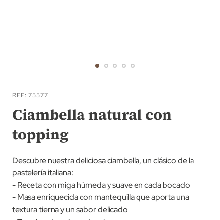
Saltar
al
REF
75577
comienzo
Ciambella natural con
de
topping
la
galería
de
Descubre nuestra deliciosa ciambella, un clásico de la
imágenes
pastelería italiana:
- Receta con miga húmeda y suave en cada bocado
- Masa enriquecida con mantequilla que aporta una
textura tierna y un sabor delicado