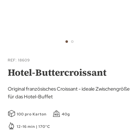
Zum
Anfang
REF
18609
der
Hotel-Buttercroissant
Bildgalerie
springen
Original französisches Croissant - ideale Zwischengröße
für das Hotel-Buffet
100 pro Karton
40g
12-16 min | 170°C