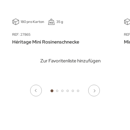
180 pro Karton
35 g
REF: 27865
REF
Héritage Mini Rosinenschnecke
Mi
Zur Favoritenliste hinzufügen