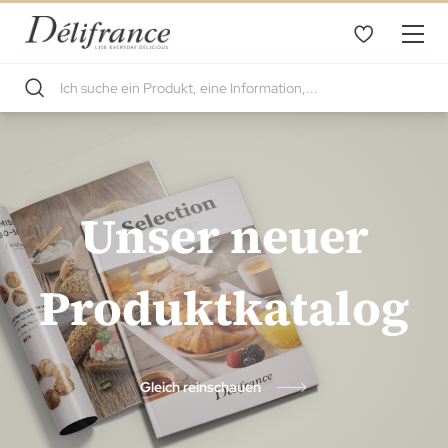
Unser
neuer
Produkt
katalog
Gleich reinschauen