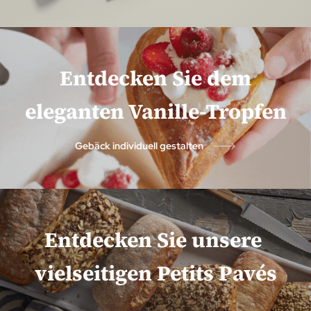
Entdecken Sie dem
eleganten Vanille-Tropfen
Gebäck individuell gestalten
Entdecken Sie unsere
vielseitigen Petits Pavés