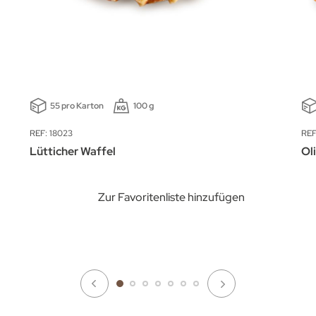
55 pro Karton
100 g
REF: 18023
REF
Lütticher Waffel
Ol
Zur Favoritenliste hinzufügen