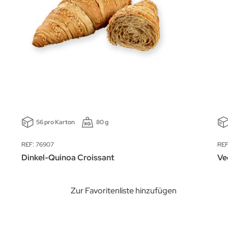
56 pro Karton
80 g
REF: 76907
REF
Dinkel-Quinoa Croissant
Ve
Zur Favoritenliste hinzufügen