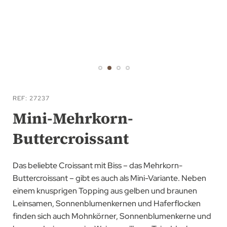
Zum
Anfang
REF
27237
der
Mini-Mehrkorn-
Bildgalerie
Buttercroissant
springen
Das beliebte Croissant mit Biss – das Mehrkorn-
Buttercroissant – gibt es auch als Mini-Variante. Neben
einem knusprigen Topping aus gelben und braunen
Leinsamen, Sonnenblumenkernen und Haferflocken
finden sich auch Mohnkörner, Sonnenblumenkerne und