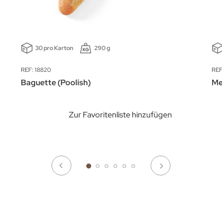
30 pro Karton
290 g
REF: 18820
REF
Baguette (Poolish)
Me
Zur Favoritenliste hinzufügen