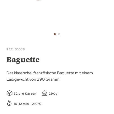
Zum
Anfang
REF
S5538
der
Baguette
Bildgalerie
springen
Das klassische, französische Baguette mit einem
Laibgewicht von 290 Gramm.
32 pro Karton
290g
10-12 min - 210°C