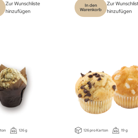
Zur Wunschliste
Zur Wunschlis
In den
b
Warenkorb
hinzufügen
hinzufügen
rton
126 g
126 pro Karton
19 g