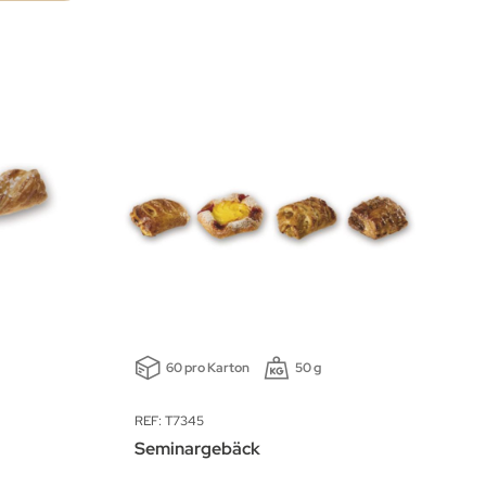
60 pro Karton
50 g
REF: T7345
Seminargebäck