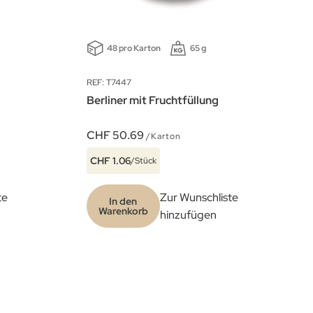
48 pro Karton
65 g
REF: T7447
Berliner mit Fruchtfüllung
CHF 50.69
/Karton
CHF 1.06
/Stück
te
Zur Wunschliste
In den
Warenkorb
hinzufügen