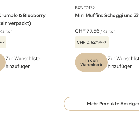
REF: T7475
Crumble & Blueberry
Mini Muffins Schoggi und Z
zeln verpackt)
CHF 77.56
Karton
/Karton
CHF 0.62
ück
/Stück
Zur Wunschliste
Zur Wunschlis
In den
b
Warenkorb
hinzufügen
hinzufügen
Mehr Produkte Anzeige