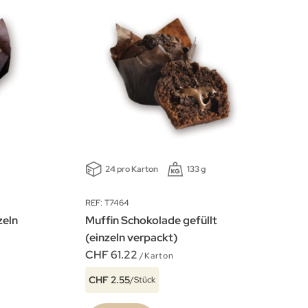
24 pro Karton
133 g
REF: T7464
zeln
Muffin Schokolade gefüllt
(einzeln verpackt)
CHF 61.22
/Karton
CHF 2.55
/Stück