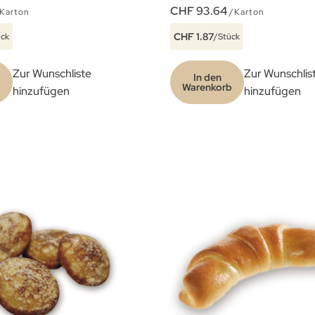
CHF 93.64
Karton
/Karton
CHF 1.87
ück
/Stück
Zur Wunschliste
Zur Wunschlis
In den
b
Warenkorb
hinzufügen
hinzufügen