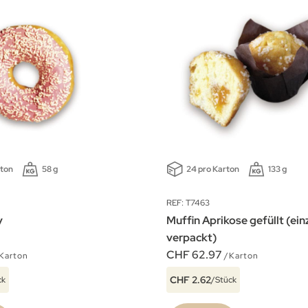
rton
58 g
24 pro Karton
133 g
REF: T7463
y
Muffin Aprikose gefüllt (ein
verpackt)
CHF 62.97
Karton
/Karton
CHF 2.62
ck
/Stück