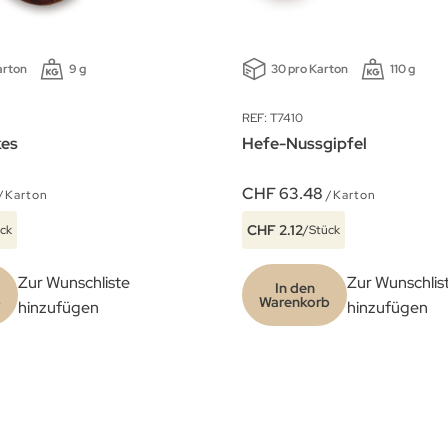
arton
9 g
30 pro Karton
110 g
REF: T7410
kes
Hefe-Nussgipfel
CHF 63.48
/Karton
/Karton
CHF 2.12
ck
/Stück
Zur Wunschliste
Zur Wunschlis
In den
b
Warenkorb
hinzufügen
hinzufügen