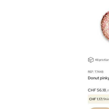
48 pro Ka
REF: T7448
Donut pink
CHF 56.18
/
CHF 1.17
/Stü