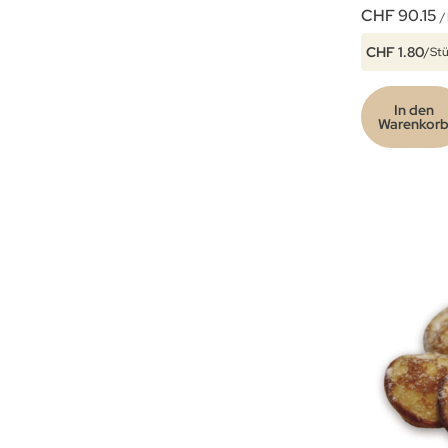
CHF 90.15
/
CHF 1.80
/St
In den
Warenkor