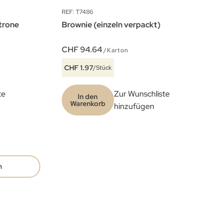
REF: T7486
itrone
Brownie (einzeln verpackt)
CHF 94.64
/Karton
CHF 1.97
/Stück
te
Zur Wunschliste
In den
Warenkorb
hinzufügen
n