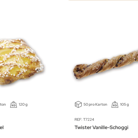
rton
120 g
50 pro Karton
105 g
REF: T7224
el
Twister Vanille-Schoggi