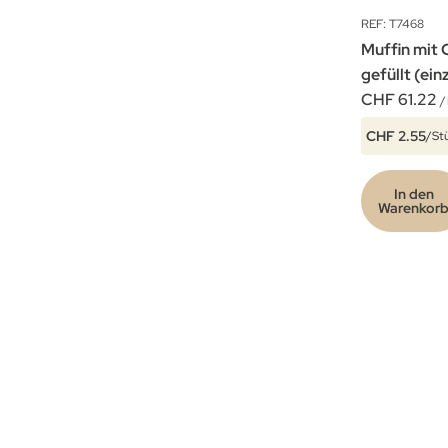
REF: T7468
Muffin mit 
gefüllt (ein
CHF 61.22
/
CHF 2.55
/St
In den
Warenkor