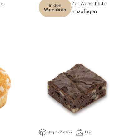
te
Zur Wunschliste
In den
Warenkorb
hinzufügen
48 pro Karton
60 g