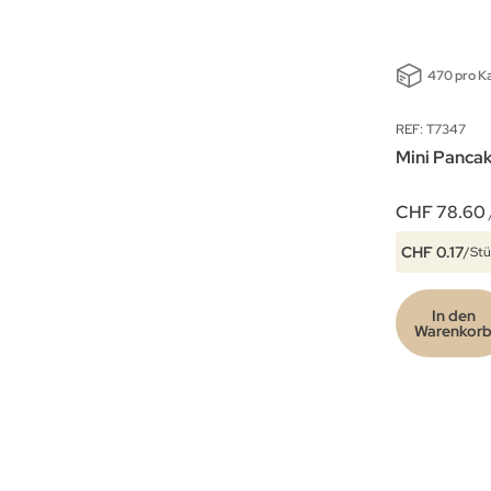
470 pro K
REF: T7347
Mini Panca
CHF 78.60
CHF 0.17
/Stü
In den
Warenkor