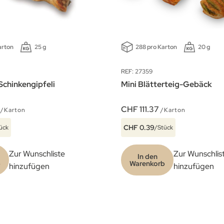
arton
25 g
288 pro Karton
20 g
REF: 27359
Schinkengipfeli
Mini Blätterteig-Gebäck
CHF 111.37
/Karton
/Karton
CHF 0.39
ück
/Stück
Zur Wunschliste
Zur Wunschlis
In den
b
Warenkorb
hinzufügen
hinzufügen