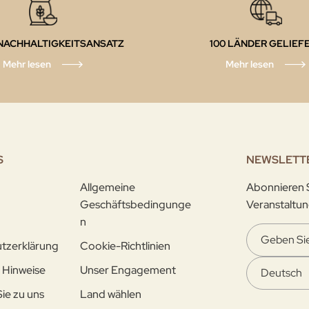
NACHHALTIGKEITSANSATZ
100 LÄNDER GELIEF
Mehr lesen
Mehr lesen
S
NEWSLETT
Allgemeine
Abonnieren S
Geschäftsbedingunge
Veranstaltun
n
tzerklärung
Cookie-Richtlinien
 Hinweise
Unser Engagement
e zu uns
Land wählen