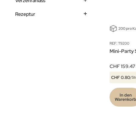
Verzehranlass
Rezeptur
200 pro K
REF: T9200
Mini-Party 
CHF 159.47
CHF 0.80
/St
In den
Warenkor