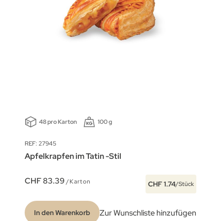
48 pro Karton
100 g
REF: 27945
Apfelkrapfen im Tatin -Stil
CHF 83.39
/Karton
CHF 1.74
/Stück
Zur Wunschliste hinzufügen
In den Warenkorb