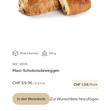
36 pro Karton
150 g
REF: 18599
Maxi-Schokoladeweggen
CHF 69.96
/Karton
CHF 1.94
/Stück
Zur Wunschliste hinzufügen
In den Warenkorb