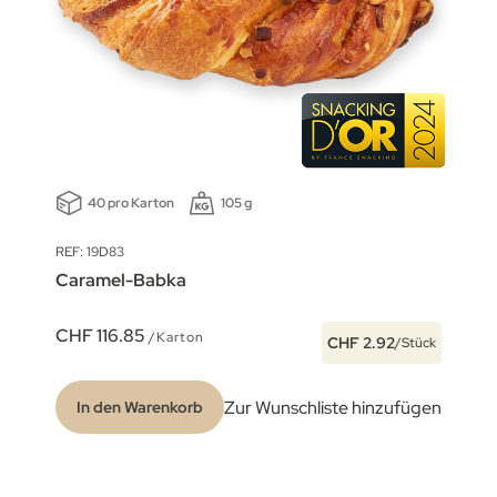
40 pro Karton
105 g
REF: 19D83
Caramel-Babka
CHF 116.85
/Karton
CHF 2.92
/Stück
Zur Wunschliste hinzufügen
In den Warenkorb