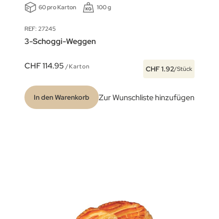
60 pro Karton
100 g
REF: 27245
3-Schoggi-Weggen
CHF 114.95
/Karton
CHF 1.92
/Stück
Zur Wunschliste hinzufügen
In den Warenkorb