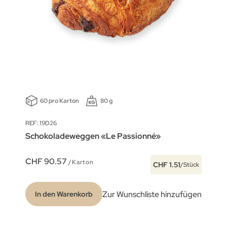
60 pro Karton
80 g
REF: 19D26
Schokoladeweggen «Le Passionné»
CHF 90.57
/Karton
CHF 1.51
/Stück
Zur Wunschliste hinzufügen
In den Warenkorb