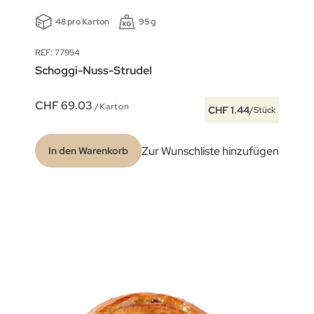
48 pro Karton
95 g
REF: 77954
Schoggi-Nuss-Strudel
CHF 69.03
/Karton
CHF 1.44
/Stück
Zur Wunschliste hinzufügen
In den Warenkorb