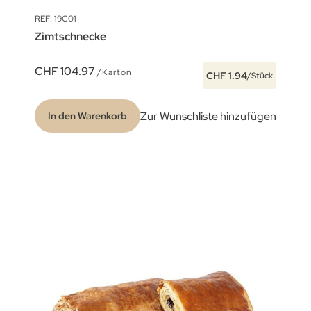
REF: 19C01
Zimtschnecke
CHF 104.97
/Karton
CHF 1.94
/Stück
Zur Wunschliste hinzufügen
In den Warenkorb