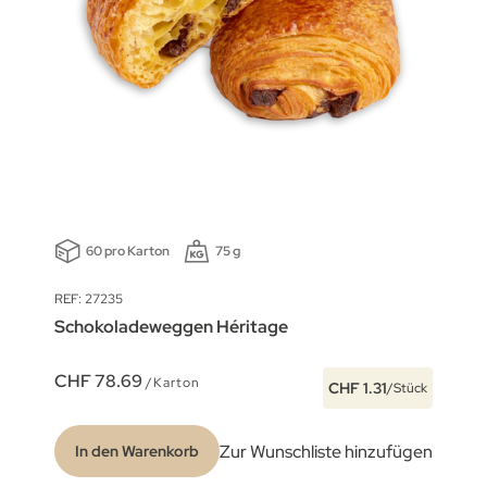
60 pro Karton
75 g
REF: 27235
Schokoladeweggen Héritage
CHF 78.69
/Karton
CHF 1.31
/Stück
Zur Wunschliste hinzufügen
In den Warenkorb