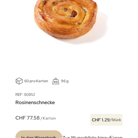
60 pro Karton
96 g
REF: S0852
Rosinenschnecke
CHF 77.58
/Karton
CHF 1.29
/Stück
Zur Wunschliste hinzufügen
In den Warenkorb