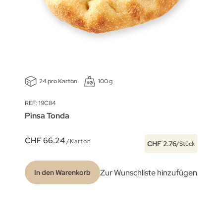
24 pro Karton
100 g
REF: 19C84
Pinsa Tonda
CHF 66.24
/Karton
CHF 2.76
/Stück
Zur Wunschliste hinzufügen
In den Warenkorb