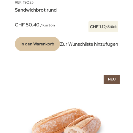
REF: 19Q25
Sandwichbrot rund
CHF 50.40
/Karton
CHF 1.12
/Stück
Zur Wunschliste hinzufügen
In den Warenkorb
NEU