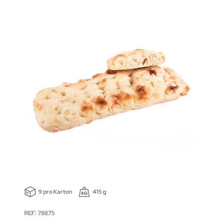
9 pro Karton
415 g
REF: 78875