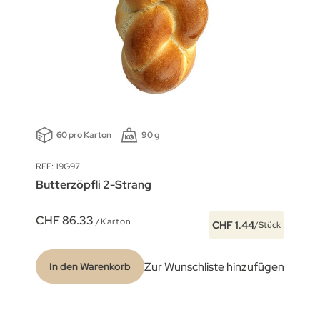
60 pro Karton
90 g
REF: 19G97
Butterzöpfli 2-Strang
CHF 86.33
/Karton
CHF 1.44
/Stück
Zur Wunschliste hinzufügen
In den Warenkorb