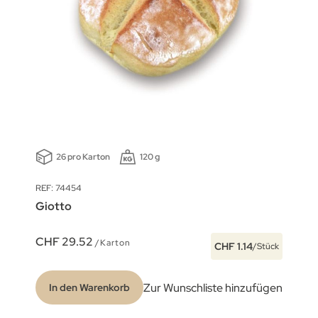
26 pro Karton
120 g
REF: 74454
Giotto
CHF 29.52
/Karton
CHF 1.14
/Stück
Zur Wunschliste hinzufügen
In den Warenkorb