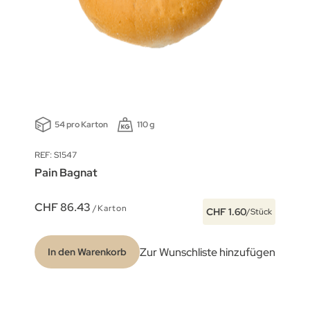
54 pro Karton
110 g
REF: S1547
Pain Bagnat
CHF 86.43
/Karton
CHF 1.60
/Stück
Zur Wunschliste hinzufügen
In den Warenkorb