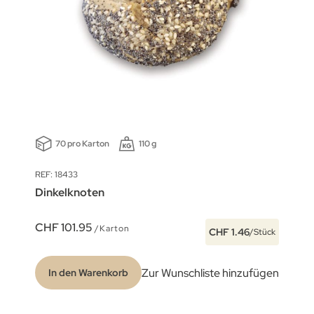
70 pro Karton
110 g
REF: 18433
Dinkelknoten
CHF 101.95
/Karton
CHF 1.46
/Stück
Zur Wunschliste hinzufügen
In den Warenkorb