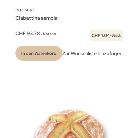
REF: 74147
Ciabattina semola
CHF 93.78
/Karton
CHF 1.04
/Stück
Zur Wunschliste hinzufügen
In den Warenkorb