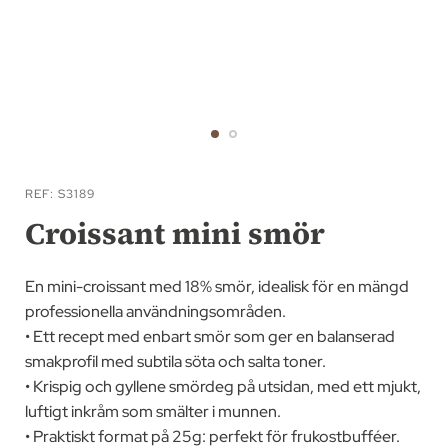
Hoppa
till
REF
S3189
början
Croissant mini smör
av
bildgalleriet
En mini-croissant med 18% smör, idealisk för en mängd
professionella användningsområden.
• Ett recept med enbart smör som ger en balanserad
smakprofil med subtila söta och salta toner.
• Krispig och gyllene smördeg på utsidan, med ett mjukt,
luftigt inkråm som smälter i munnen.
• Praktiskt format på 25g: perfekt för frukostbufféer.