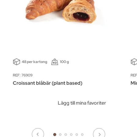
48 per kartong
100 g
REF: 76909
REF
Croissant blåbär (plant based)
Min
Lägg till mina favoriter