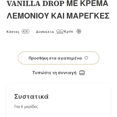
VANILLA DROP ΜΕ ΚΡΕΜΑ
συλλογής
εικόνων
ΛΕΜΟΝΙΟΥ ΚΑΙ ΜΑΡΕΓΚΕΣ
Κρύο
Κόστος
Δυσκολία
Προσθήκη στα αγαπημένα
Τυπώστε τη συνταγή
Συστατικά
Για 6 μερίδες