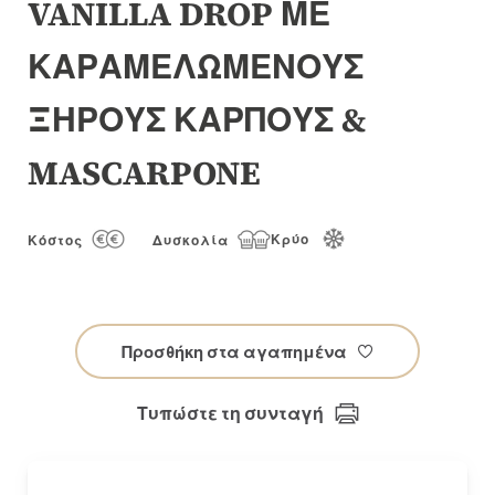
VANILLA DROP ΜΕ
συλλογής
εικόνων
ΚΑΡΑΜΕΛΩΜΕΝΟΥΣ
ΞΗΡΟΥΣ ΚΑΡΠΟΥΣ &
MASCARPONE
Κρύο
Κόστος
Δυσκολία
Προσθήκη στα αγαπημένα
Τυπώστε τη συνταγή