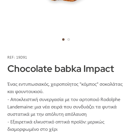
Μετάβαση
στην
REF
19D91
αρχή
Chocolate babka Impact
της
συλλογής
Ένας εντυπωσιακός, χειροποίητος "κόμπος" σοκολάτας
εικόνων
και φουντουκιού.
- Αποκλειστική συνεργασία με τον αρτοποιό Rodolphe
Landemaine: μια νέα σειρά που συνδυάζει τα φυτικά
συστατικά με την απόλυτη απόλαυση
- Εξαιρετικά ελκυστικό οπτικά προϊόν: μερικώς
διαμορφωμένο στο χέρι