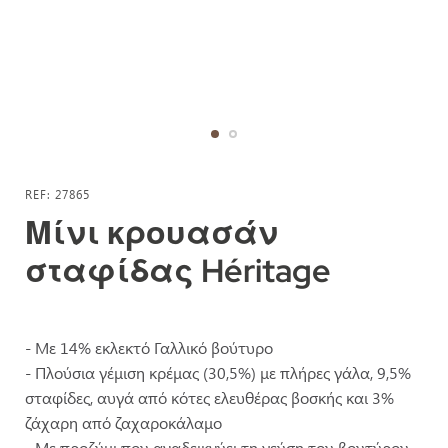
Μετάβαση
στην
REF
27865
αρχή
Μίνι κρουασάν
της
σταφίδας Héritage
συλλογής
εικόνων
- Με 14% εκλεκτό Γαλλικό βούτυρο
- Πλούσια γέμιση κρέμας (30,5%) με πλήρες γάλα, 9,5%
σταφίδες, αυγά από κότες ελευθέρας βοσκής και 3%
ζάχαρη από ζαχαροκάλαμο
- Με προζύμι που αναδεικνύει τη γεύση του βουτύρου