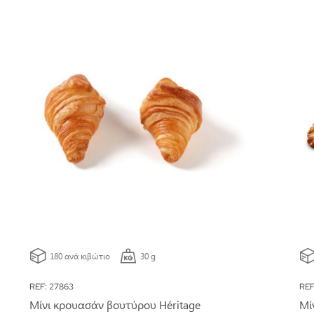
180 ανά κιβώτιο
30 g
REF: 27863
REF
Μίνι κρουασάν βουτύρου Héritage
Μί