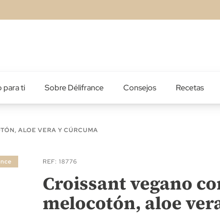
 para ti
Sobre Délifrance
Consejos
Recetas
TÓN, ALOE VERA Y CÚRCUMA
ance
REF
18776
Croissant vegano co
melocotón, aloe ver