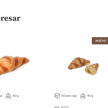
eresar
NUEVO
ja
80 g
120 por caja
40 g
REF: 18372