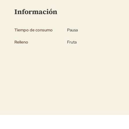
de
Información
la
galería
de
Tiempo de consumo
Pausa
imágenes
Relleno
Fruta