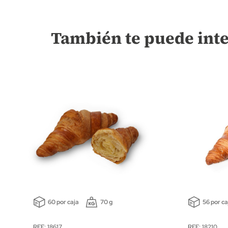
También te puede int
60 por caja
70 g
56 por ca
REF: 18617
REF: 18210