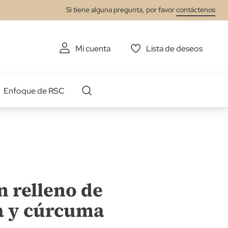
Si tiene alguna pregunta, por favor
contáctenos
Mi cuenta
Lista de deseos
Enfoque de RSC
n relleno de
a y cúrcuma