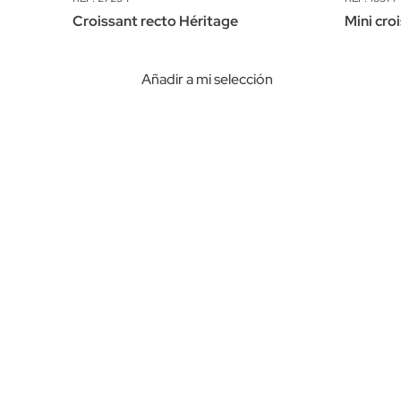
Croissant recto Héritage
Mini cro
n
Añadir a mi selección