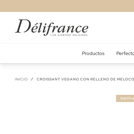
Ir
al
contenido
Productos
Perfecto
INICIO
CROISSANT VEGANO CON RELLENO DE MELOCO
Saltar
Délifr
al
final
de
la