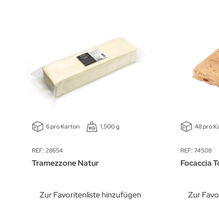
6 pro Karton
1,500 g
48 pro K
REF: 28654
REF: 74508
Tramezzone Natur
Focaccia 
Zur Favoritenliste hinzufügen
Zur Favo