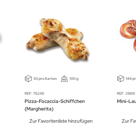
50 pro Karton
100 g
144 p
REF: 76248
REF: 28891
Pizza-Focaccia-Schiffchen
Mini-La
(Margherita)
n
Zur Favoritenliste hinzufügen
Zur Fa