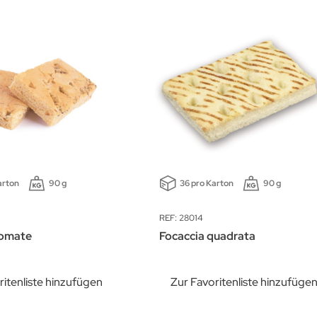
arton
90 g
36 pro Karton
90 g
REF: 28014
Tomate
Focaccia quadrata
ritenliste hinzufügen
Zur Favoritenliste hinzufüge