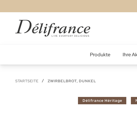
Zum
Inhalt
springen
Produkte
Ihre Ak
STARTSEITE
ZWIRBELBROT, DUNKEL
Zum
Délifrance Héritage
Ende
der
Bildgalerie
springen