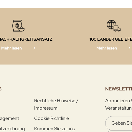
NACHHALTIGKEITSANSATZ
100 LÄNDER GELIEF
Mehr lesen
Mehr lesen
S
NEWSLETT
Rechtliche Hinweise /
Abonnieren S
Impressum
Veranstaltun
gagement
Cookie Richtlinie
tzerklarung
Kommen Sie zu uns