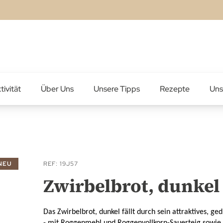
tivität
Über Uns
Unsere Tipps
Rezepte
Uns
NEU
REF
19J57
Zwirbelbrot, dunkel
Das Zwirbelbrot, dunkel fällt durch sein attraktives, ge
- mit Roggenmehl und Roggenvollkorn-Sauerteig sowi