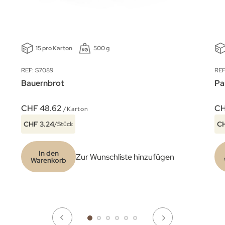
15 pro Karton
500 g
REF: S7089
REF
Bauernbrot
Pa
CHF 48.62
CH
/Karton
CHF 3.24
CH
/Stück
In den
Zur Wunschliste hinzufügen
Warenkorb