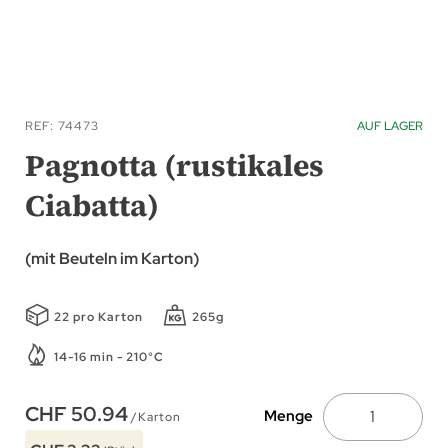
Zum
Anfang
REF
74473
AUF LAGER
der
Pagnotta (rustikales
Bildgalerie
Ciabatta)
springen
(mit Beuteln im Karton)
22 pro Karton
265g
14-16 min - 210°C
CHF 50.94
Menge
/Karton