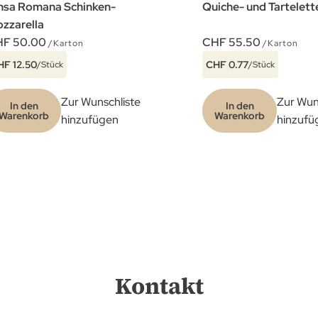
nsa Romana Schinken-
Quiche- und Tartelet
zzarella
F 50.00
CHF 55.50
/Karton
/Karton
HF 12.50
CHF 0.77
/Stück
/Stück
Zur Wunschliste
Zur Wun
In den
In den
Warenkorb
Warenkorb
hinzufügen
hinzufü
Kontakt