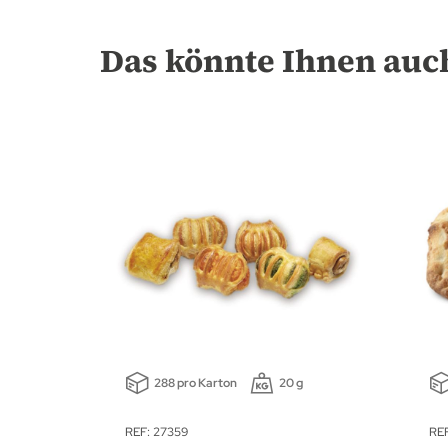
Das könnte Ihnen auch
288 pro Karton
20 g
REF: 27359
REF