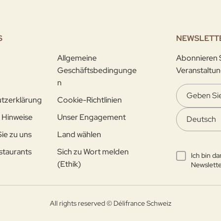
S
NEWSLETT
Allgemeine
Abonnieren S
Geschäftsbedingunge
Veranstaltun
n
tzerklärung
Cookie-Richtlinien
 Hinweise
Unser Engagement
e zu uns
Land wählen
staurants
Sich zu Wort melden
Ich bin d
(Ethik)
Newslette
All rights reserved © Délifrance Schweiz