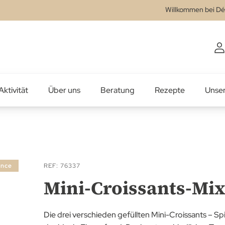
Willkommen bei Dé
Aktivität
Über uns
Beratung
Rezepte
Unse
ance
REF
76337
Mini-Croissants-Mix
Die drei verschieden gefüllten Mini-Croissants – S