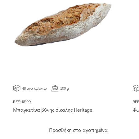
48 ανά κιβώτιο
100 g
REF: 18199
REF
Μπαγκετίνα βύνης σίκαλης Heritage
Ψω
Προσθήκη στα αγαπημένα