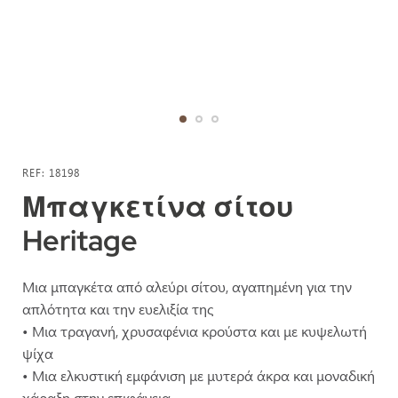
Μετάβαση
στην
REF
18198
αρχή
Μπαγκετίνα σίτου
της
Heritage
συλλογής
εικόνων
Μια μπαγκέτα από αλεύρι σίτου, αγαπημένη για την
απλότητα και την ευελιξία της
• Μια τραγανή, χρυσαφένια κρούστα και με κυψελωτή
ψίχα
• Μια ελκυστική εμφάνιση με μυτερά άκρα και μοναδική
χάραξη στην επιφάνεια