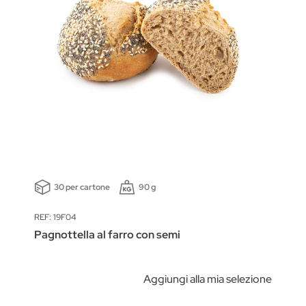
30 per cartone
90 g
REF: 19F04
Pagnottella al farro con semi
Aggiungi alla mia selezione