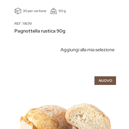
30 per cartone
90 g
REF: 19E99
Pagnottella rustica 90g
Aggiungi alla mia selezione
NUOVO