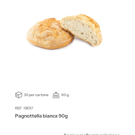
30 per cartone
90 g
REF: 19E97
Pagnottella bianca 90g