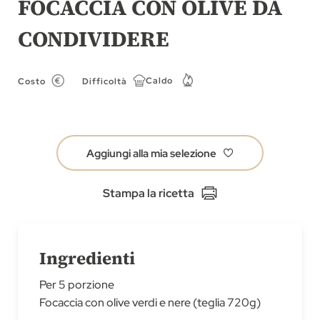
FOCACCIA CON OLIVE DA
di
CONDIVIDERE
immagini
Caldo
Costo
Difficoltà
Aggiungi alla mia selezione
Stampa la ricetta
Ingredienti
Per 5 porzione
Focaccia con olive verdi e nere (teglia 720g)