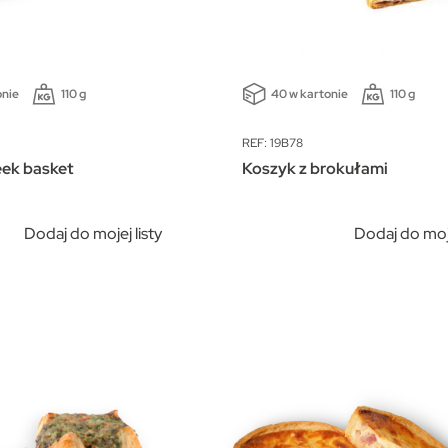
onie
110 g
40 w kartonie
110 g
REF: 19B78
eek basket
Koszyk z brokułami
Dodaj do mojej listy
Dodaj do moje