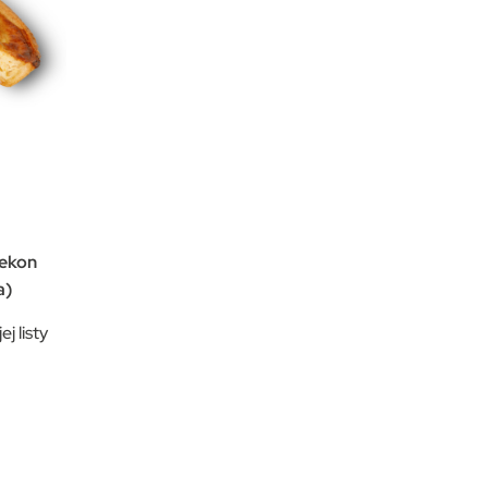
bekon
a)
j listy