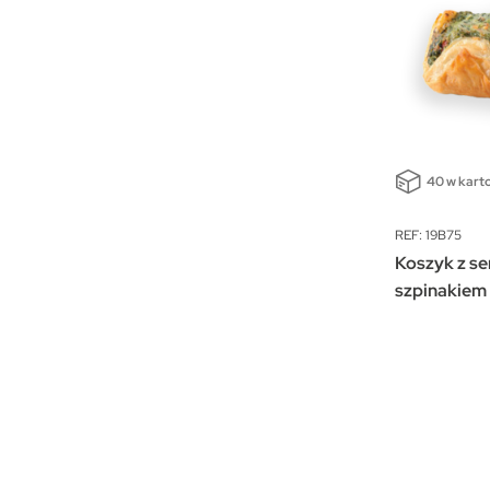
40 w kart
REF: 19B75
Koszyk z se
szpinakiem