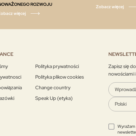
NOWAŻONEGO ROZWOJU
Zobacz więcej
obacz więcej
RANCE
NEWSLETT
eśmy
Polityka prywatności
Zapisz się d
nowościami i
rywatnosci
Polityka plikow cookies
owiązania
Change country
azówki
Speak Up (etyka)
Wyrażam 
newslette