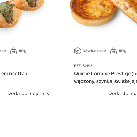
onie
110 g
32 w kartonie
110 g
REF: S2193
rem ricotta i
Quiche Lorraine Prestige (
wędzony, szynka, świeże jaj
Dodaj do mojej listy
Dodaj do moje