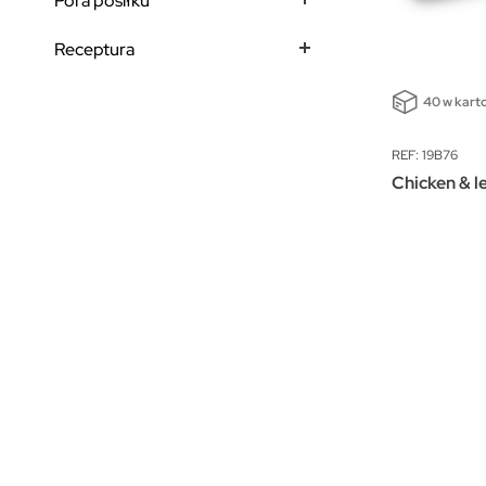
Pora posiłku
Receptura
40 w kart
REF: 19B76
Chicken & l