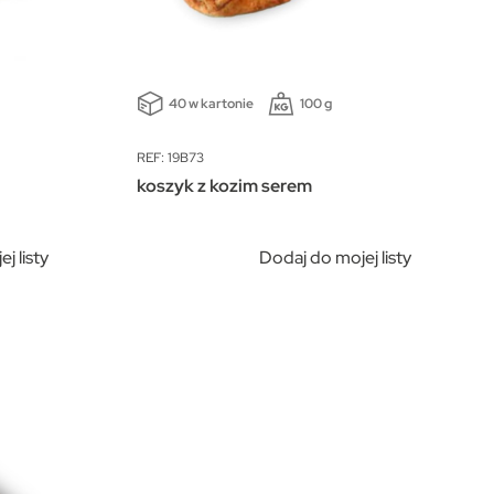
40 w kartonie
100 g
REF: 19B73
koszyk z kozim serem
j listy
Dodaj do mojej listy