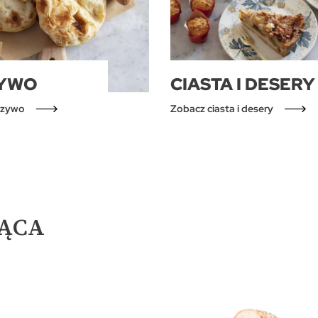
ZYWO
CIASTA I DESERY
czywo
Zobacz ciasta i desery
IĄCA