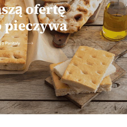
szą ofertę
 pieczywa
 o Panitaly