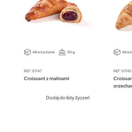
48 w kartonie
90 g
48 w 
REF: S7147
REF: S7145
Croissant z malinami
Croissan
orzecha
ń
Dodaj do listy życzeń