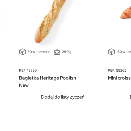
30 w kartonie
290 g
160 w ka
REF: 18820
REF: S8265
Bagietka Heritage Poolish
Mini crois
New
Dodaj do listy życzeń