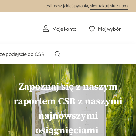
Jeśli masz jakieś pytania,
skontaktuj się z nami
Moje konto
Mój wybór
ze podejście do CSR
Zapoznaj się z naszym
raportem CSR z naszymi
najnowszymi
osiągnięciami