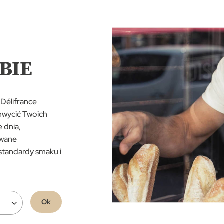
BIE
 Délifrance
hwycić Twoich
 dnia,
owane
standardy smaku i
Ok