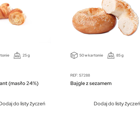
rtonie
25 g
50 w kartonie
85 g
REF: S7288
sant (masło 24%)
Bajgle z sezamem
Dodaj do listy życzeń
Dodaj do listy życze