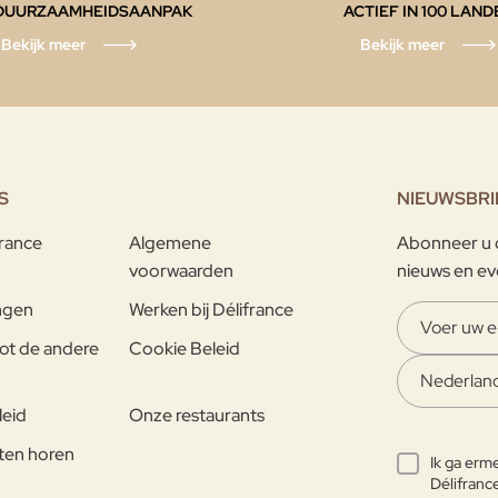
DUURZAAMHEIDSAANPAK
ACTIEF IN 100 LAND
Bekijk meer
Bekijk meer
S
NIEUWSBRI
france
Algemene
Abonneer u o
voorwaarden
nieuws en ev
ngen
Werken bij Délifrance
ot de andere
Cookie Beleid
leid
Onze restaurants
ten horen
Ik ga erm
Délifranc