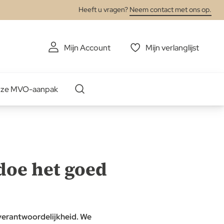
Heeft u vragen?
Neem contact met ons op.
Mijn Account
Mijn verlanglijst
ze MVO-aanpak
 doe het goed
 verantwoordelijkheid. We