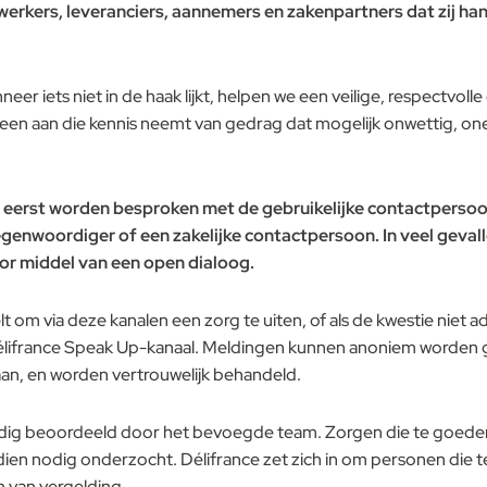
erkers, leveranciers, aannemers en zakenpartners dat zij h
eer iets niet in de haak lijkt, helpen we een veilige, respectvo
 aan die kennis neemt van gedrag dat mogelijk onwettig, oneth
eerst worden besproken met de gebruikelijke contactpersoon 
enwoordiger of een zakelijke contactpersoon. In veel gevall
or middel van een open dialoog.
lt om via deze kanalen een zorg te uiten, of als de kwestie niet 
Délifrance Speak Up-kanaal. Meldingen kunnen anoniem worden g
aan, en worden vertrouwelijk behandeld.
ldig beoordeeld door het bevoegde team. Zorgen die te goede
ien nodig onderzocht. Délifrance zet zich in om personen die 
 van vergelding.