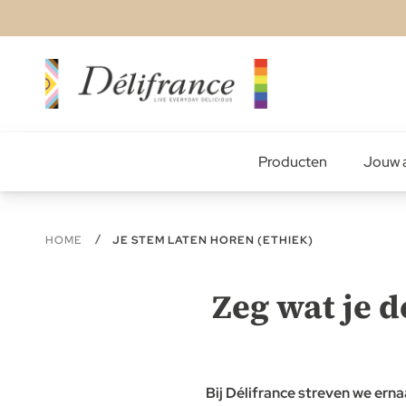
Ga
naar
de
inhoud
Producten
Jouw a
HOME
JE STEM LATEN HOREN (ETHIEK)
Zeg wat je d
Bij Délifrance streven we erna