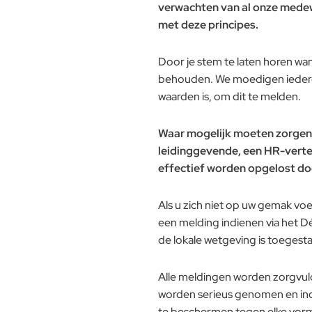
verwachten van al onze medew
met deze principes.
Door je stem te laten horen wann
behouden. We moedigen iedereen
waarden is, om dit te melden.
Waar mogelijk moeten zorgen 
leidinggevende, een HR-verteg
effectief worden opgelost do
Als u zich niet op uw gemak voe
een melding indienen via het 
de lokale wetgeving is toegest
Alle meldingen worden zorgvu
worden serieus genomen en ind
te beschermen tegen elke vorm