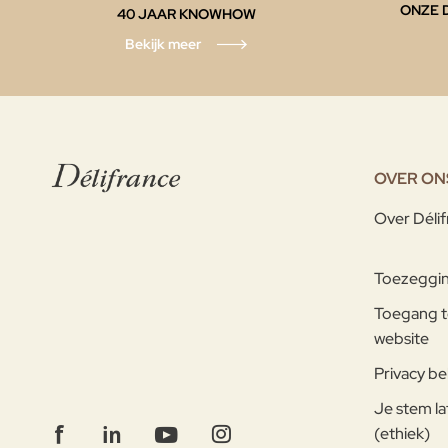
ONZE 
40 JAAR KNOWHOW
Bekijk meer
OVER ON
Over Déli
Toezeggi
Toegang t
website
Privacy be
Je stem la
(ethiek)