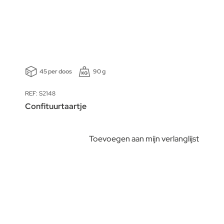
45 per doos
90 g
REF: S2148
Confituurtaartje
Toevoegen aan mijn verlanglijst