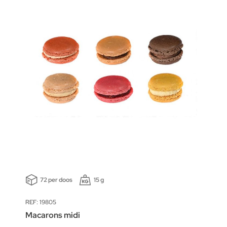
72 per doos
15 g
REF: 19805
Macarons midi