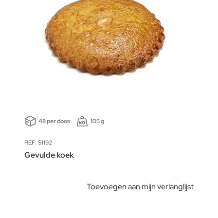
48 per doos
105 g
REF: S1192
Gevulde koek
Toevoegen aan mijn verlanglijst