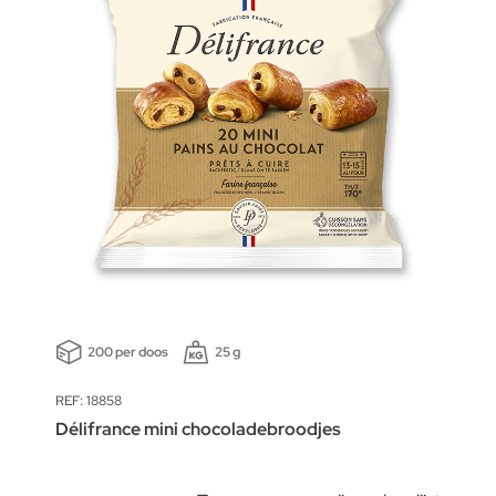
200 per doos
25 g
REF: 18858
Délifrance mini chocoladebroodjes