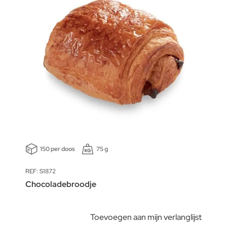
150 per doos
75 g
REF: S1872
Chocoladebroodje
Toevoegen aan mijn verlanglijst