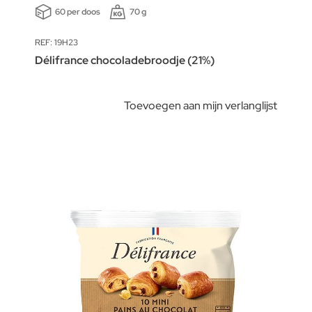
60 per doos
70 g
REF: 19H23
Délifrance chocoladebroodje (21%)
Toevoegen aan mijn verlanglijst