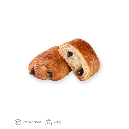
70 per doos
70 g