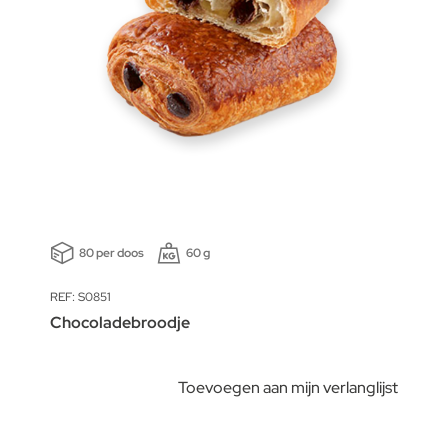
80 per doos
60 g
REF: S0851
Chocoladebroodje
Toevoegen aan mijn verlanglijst