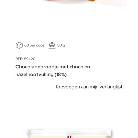
60 per doos
80 g
REF: S9420
Chocoladebroodje met choco en
hazelnootvulling (18%)
Toevoegen aan mijn verlanglijst