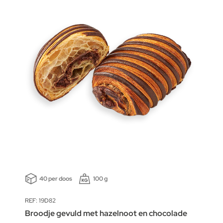
40 per doos
100 g
REF: 19D82
Broodje gevuld met hazelnoot en chocolade