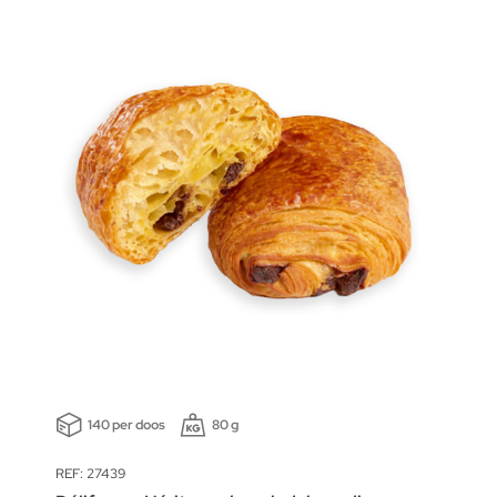
140 per doos
80 g
REF: 27439