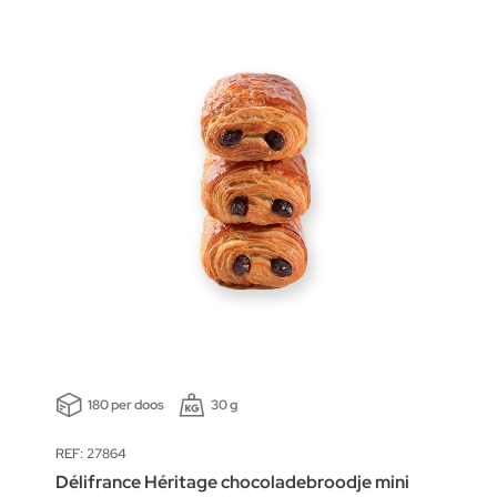
180 per doos
30 g
REF: 27864
Délifrance Héritage chocoladebroodje mini