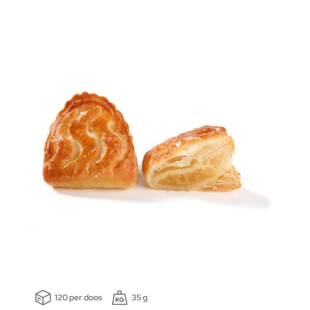
120 per doos
35 g