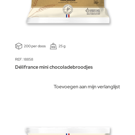
200 per doos
25 g
REF: 18858
Délifrance mini chocoladebroodjes
Toevoegen aan mijn verlanglijst