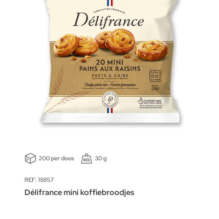
200 per doos
30 g
REF: 18857
Délifrance mini koffiebroodjes