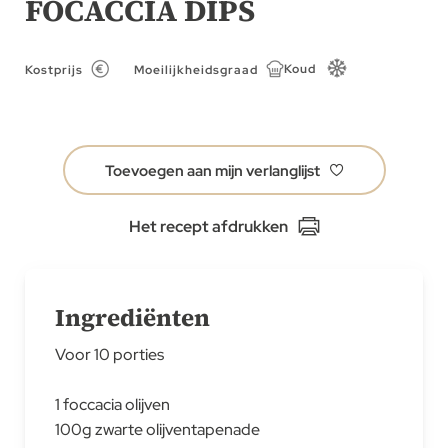
FOCACCIA DIPS
van
de
afbeeldingen-
Koud
Kostprijs
Moeilijkheidsgraad
gallerij
Toevoegen aan mijn verlanglijst
Het recept afdrukken
Ingrediënten
Voor 10 porties
1 foccacia olijven
100g zwarte olijventapenade