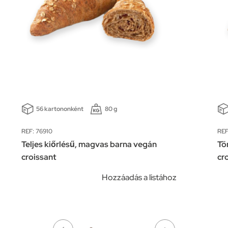
56 kartononként
80 g
REF: 76910
REF
Teljes kiőrlésű, magvas barna vegán
Tö
croissant
cr
Hozzáadás a listához