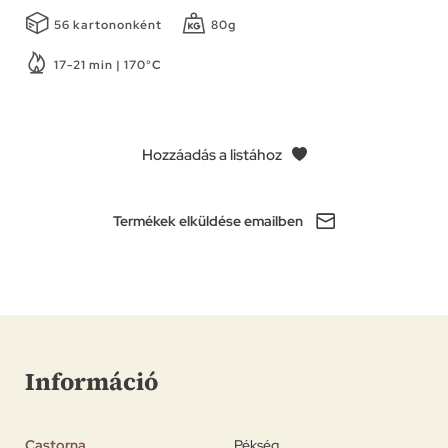
56 kartononként
80g
17-21 min | 170°C
Hozzáadás a listához
Termékek elküldése emailben
Információ
Castorna
Pékség