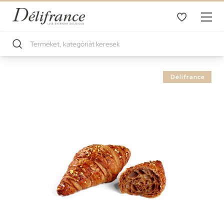
Ugrás
Délifrance
a
képgaléria
végére