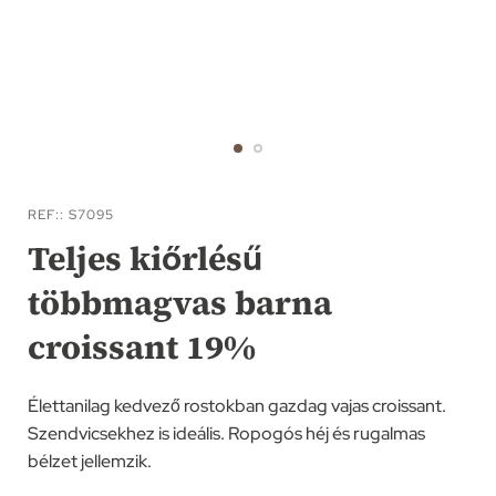
Ugrás
a
REF:
S7095
képgaléria
Teljes kiőrlésű
elejére
többmagvas barna
croissant 19%
Élettanilag kedvező rostokban gazdag vajas croissant.
Szendvicsekhez is ideális. Ropogós héj és rugalmas
bélzet jellemzik.