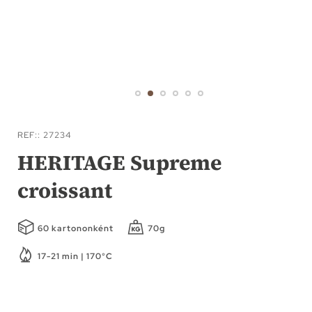
Ugrás
a
REF:
27234
képgaléria
HERITAGE Supreme
elejére
croissant
60 kartononként
70g
17-21 min | 170°C