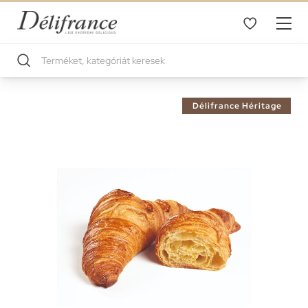
Ugrás
Délifrance Héritage
a
képgaléria
végére