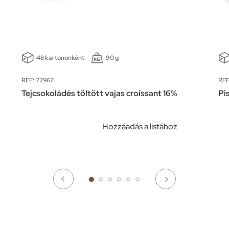
48 kartononként
90 g
REF: 77967
REF
Tejcsokoládés töltött vajas croissant 16%
Pi
Hozzáadás a listához