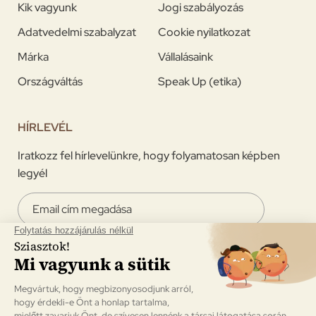
Kik vagyunk
Jogi szabályozás
Adatvedelmi szabalyzat
Cookie nyilatkozat
Márka
Vállalásaink
Országváltás
Speak Up (etika)
HÍRLEVÉL
Iratkozz fel hírlevelünkre, hogy folyamatosan képben
legyél
Hozzájárulok email címem felhasználásához