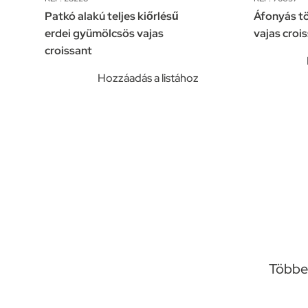
Patkó alakú teljes kiőrlésű
Áfonyás tö
erdei gyümölcsös vajas
vajas croi
croissant
Hozzáadás a listához
Többet