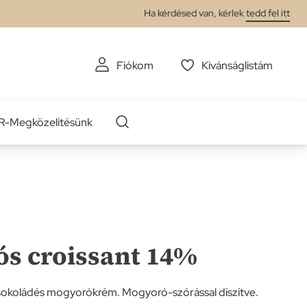
Ha kérdésed van, kérlek
tedd fel itt
Fiókom
Kivánságlistám
-Megközelítésünk
s croissant 14%
 csokoládés mogyorókrém. Mogyoró-szórással díszítve.