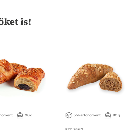
őket is!
ononként
90 g
56 kartononként
80 g
REF: 76910