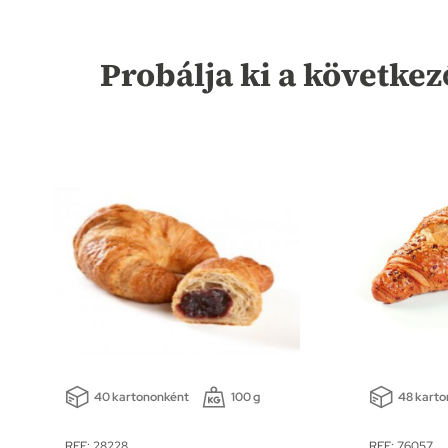
Probálja ki a következ
40 kartononként
100 g
48 kart
REF: 28228
REF: 76057