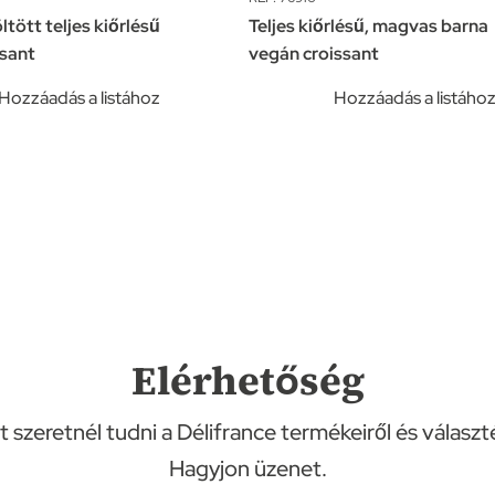
ltött teljes kiőrlésű
Teljes kiőrlésű, magvas barna
ssant
vegán croissant
Hozzáadás a listához
Hozzáadás a listáho
Elérhetőség
 szeretnél tudni a Délifrance termékeiről és választ
Hagyjon üzenet.