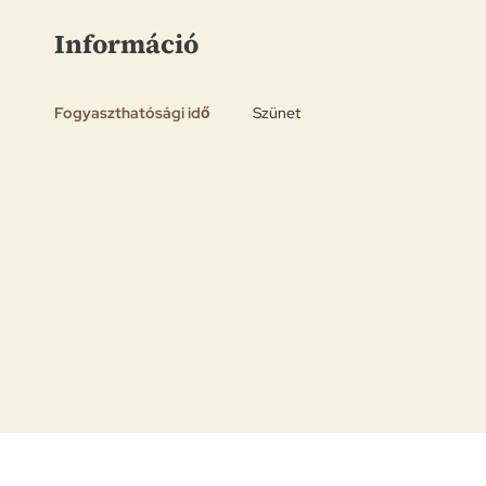
elejére
Információ
Fogyaszthatósági idő
Szünet