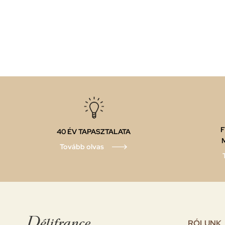
F
40 ÉV TAPASZTALATA
Tovább olvas
RÓLUNK