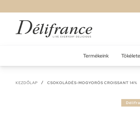
Ugrás
a
tartalomhoz
Termékeink
Tökélet
KEZDŐLAP
CSOKOLÁDÉS-MOGYORÓS CROISSANT 14%
Ugrás
Délifr
a
képgaléria
végére