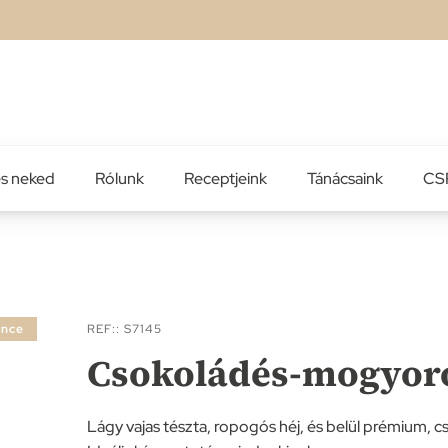
es neked
Rólunk
Receptjeink
Tánácsaink
CSR
ance
REF:
S7145
Csokoládés-mogyoró
Lágy vajas tészta, ropogós héj, és belül prémium,