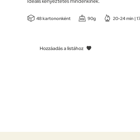
Ideális kényeztetés mindenkinek.
48 kartononként
90g
20-24 min | 
Hozzáadás a listához