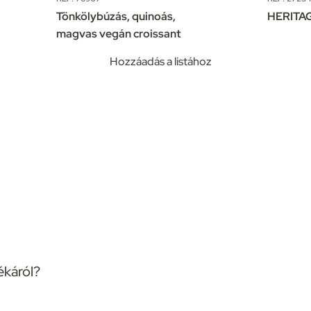
Tönkölybúzás, quinoás,
HERITAG
magvas vegán croissant
z
Hozzáadás a listához
ékáról?