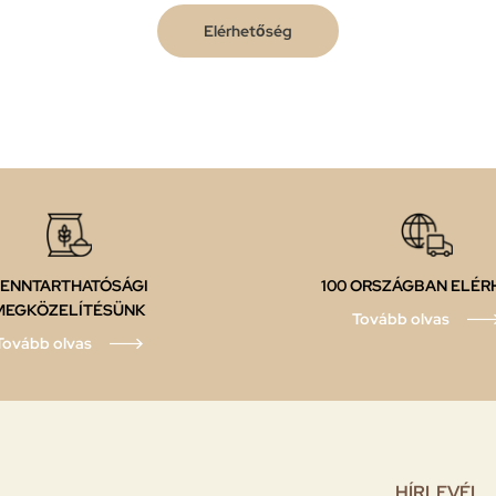
Elérhetőség
ENNTARTHATÓSÁGI
100 ORSZÁGBAN ELÉR
MEGKÖZELÍTÉSÜNK
Tovább olvas
Tovább olvas
HÍRLEVÉL