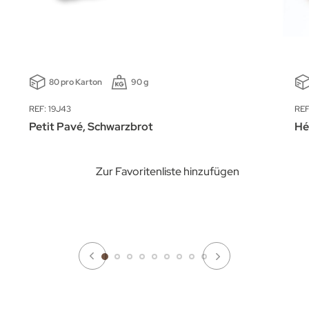
80 pro Karton
90 g
REF: 19J43
REF
Petit Pavé, Schwarzbrot
Hé
Zur Favoritenliste hinzufügen