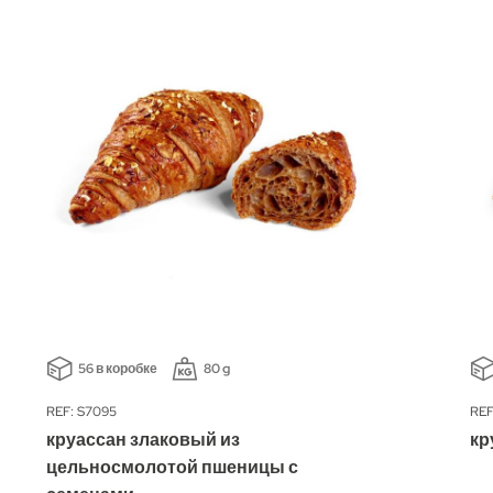
56 в коробке
80 g
REF: S7095
REF
круассан злаковый из
кр
цельносмолотой пшеницы с