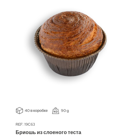
40 в коробке
90 g
REF: 19C63
Бриошь из слоеного теста