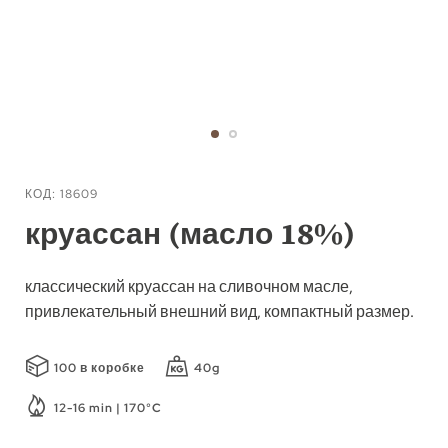
Перейти
к
КОД
18609
началу
круассан (масло 18%)
галереи
изображений
классический круассан на сливочном масле,
привлекательный внешний вид, компактный размер.
100 в коробке
40g
12-16 min | 170°C