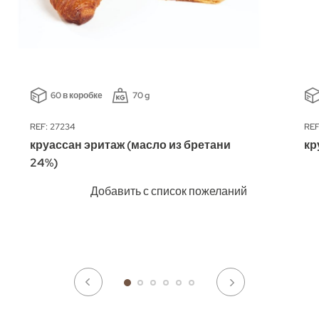
60 в коробке
70 g
REF: 27234
REF
круассан эритаж (масло из бретани
кр
24%)
Добавить с список пожеланий